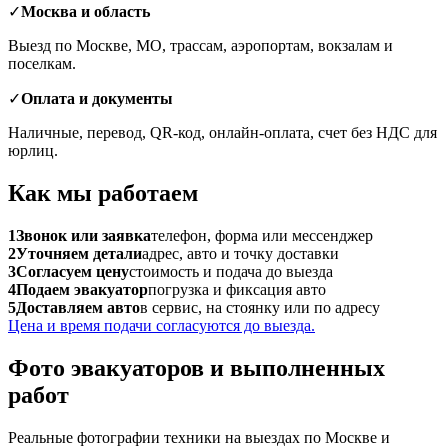
✓
Москва и область
Выезд по Москве, МО, трассам, аэропортам, вокзалам и
поселкам.
✓
Оплата и документы
Наличные, перевод, QR-код, онлайн-оплата, счет без НДС для
юрлиц.
Как мы работаем
1
Звонок или заявка
телефон, форма или мессенджер
2
Уточняем детали
адрес, авто и точку доставки
3
Согласуем цену
стоимость и подача до выезда
4
Подаем эвакуатор
погрузка и фиксация авто
5
Доставляем авто
в сервис, на стоянку или по адресу
Цена и время подачи согласуются до выезда.
Фото эвакуаторов и выполненных
работ
Реальные фотографии техники на выездах по Москве и