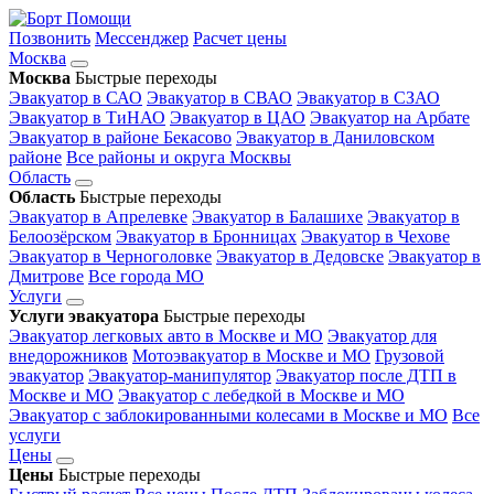
Позвонить
Мессенджер
Расчет цены
Москва
Москва
Быстрые переходы
Эвакуатор в САО
Эвакуатор в СВАО
Эвакуатор в СЗАО
Эвакуатор в ТиНАО
Эвакуатор в ЦАО
Эвакуатор на Арбате
Эвакуатор в районе Бекасово
Эвакуатор в Даниловском
районе
Все районы и округа Москвы
Область
Область
Быстрые переходы
Эвакуатор в Апрелевке
Эвакуатор в Балашихе
Эвакуатор в
Белоозёрском
Эвакуатор в Бронницах
Эвакуатор в Чехове
Эвакуатор в Черноголовке
Эвакуатор в Дедовске
Эвакуатор в
Дмитрове
Все города МО
Услуги
Услуги эвакуатора
Быстрые переходы
Эвакуатор легковых авто в Москве и МО
Эвакуатор для
внедорожников
Мотоэвакуатор в Москве и МО
Грузовой
эвакуатор
Эвакуатор-манипулятор
Эвакуатор после ДТП в
Москве и МО
Эвакуатор с лебедкой в Москве и МО
Эвакуатор с заблокированными колесами в Москве и МО
Все
услуги
Цены
Цены
Быстрые переходы