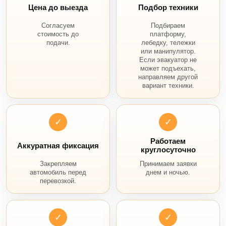
Цена до выезда
Подбор техники
Согласуем
Подбираем
стоимость до
платформу,
подачи.
лебедку, тележки
или манипулятор.
Если эвакуатор не
может подъехать,
направляем другой
вариант техники.
✓
✓
Работаем
Аккуратная фиксация
круглосуточно
Закрепляем
Принимаем заявки
автомобиль перед
днем и ночью.
перевозкой.
✓
✓