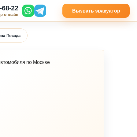
-68-22
Вызвать эвакуатор
ер онлайн
ева Посада