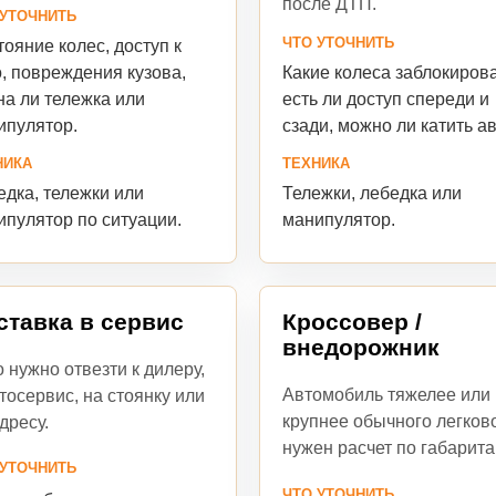
после ДТП.
 УТОЧНИТЬ
ЧТО УТОЧНИТЬ
ояние колес, доступ к
Какие колеса заблокиров
, повреждения кузова,
есть ли доступ спереди и
на ли тележка или
сзади, можно ли катить ав
ипулятор.
ТЕХНИКА
НИКА
Тележки, лебедка или
дка, тележки или
манипулятор.
ипулятор по ситуации.
ставка в сервис
Кроссовер /
внедорожник
 нужно отвезти к дилеру,
Автомобиль тяжелее или
тосервис, на стоянку или
крупнее обычного легково
дресу.
нужен расчет по габарита
 УТОЧНИТЬ
ЧТО УТОЧНИТЬ