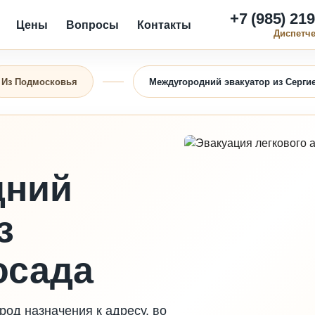
+7 (985) 219
Цены
Вопросы
Контакты
Диспетч
Из Подмосковья
Междугородний эвакуатор из Серги
дний
з
осада
од назначения к адресу, во