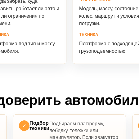
да забрать, куда
Модель, массу, состояние
авить, работает ли авто и
колес, маршрут и услови
 ли ограничения по
погрузки.
мени.
ТЕХНИКА
НИКА
Платформа с подходяще
тформа под тип и массу
грузоподъемностью.
омобиля.
доверить автомоби
Подбор
Подбираем платформу,
✓
техники
лебедку, тележки или
манипулятор. Если эвакуатор