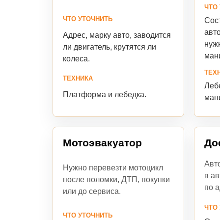
ЧТО
ЧТО УТОЧНИТЬ
Сост
авто
Адрес, марку авто, заводится
нуж
ли двигатель, крутятся ли
ман
колеса.
ТЕХ
ТЕХНИКА
Лебе
Платформа и лебедка.
ман
Мотоэвакуатор
До
Авто
Нужно перевезти мотоцикл
в ав
после поломки, ДТП, покупки
по а
или до сервиса.
ЧТО
ЧТО УТОЧНИТЬ