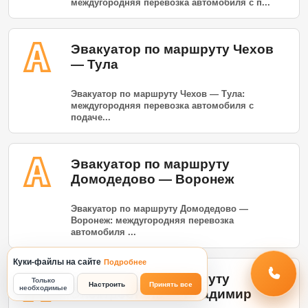
междугородняя перевозка автомобиля с п...
Эвакуатор по маршруту Чехов
— Тула
Эвакуатор по маршруту Чехов — Тула:
междугородняя перевозка автомобиля с
подаче...
Эвакуатор по маршруту
Домодедово — Воронеж
Эвакуатор по маршруту Домодедово —
Воронеж: междугородняя перевозка
автомобиля ...
Куки-файлы на сайте
Подробнее
Эвакуатор по маршруту
Только
Настроить
Принять все
необходимые
Электросталь — Владимир