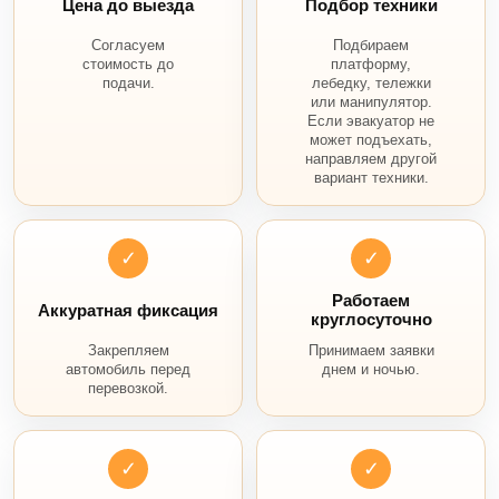
Цена до выезда
Подбор техники
Согласуем
Подбираем
стоимость до
платформу,
подачи.
лебедку, тележки
или манипулятор.
Если эвакуатор не
может подъехать,
направляем другой
вариант техники.
✓
✓
Работаем
Аккуратная фиксация
круглосуточно
Закрепляем
Принимаем заявки
автомобиль перед
днем и ночью.
перевозкой.
✓
✓