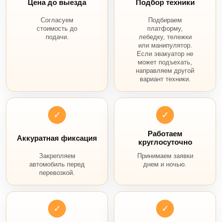
Цена до выезда
Подбор техники
Согласуем
Подбираем
стоимость до
платформу,
подачи.
лебедку, тележки
или манипулятор.
Если эвакуатор не
может подъехать,
направляем другой
вариант техники.
✓
✓
Работаем
Аккуратная фиксация
круглосуточно
Закрепляем
Принимаем заявки
автомобиль перед
днем и ночью.
перевозкой.
✓
✓