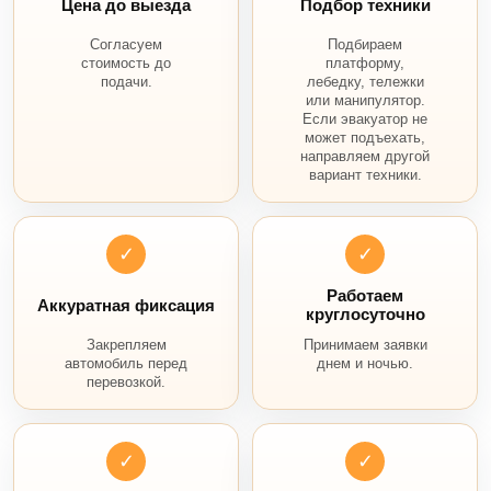
Цена до выезда
Подбор техники
Согласуем
Подбираем
стоимость до
платформу,
подачи.
лебедку, тележки
или манипулятор.
Если эвакуатор не
может подъехать,
направляем другой
вариант техники.
✓
✓
Работаем
Аккуратная фиксация
круглосуточно
Закрепляем
Принимаем заявки
автомобиль перед
днем и ночью.
перевозкой.
✓
✓