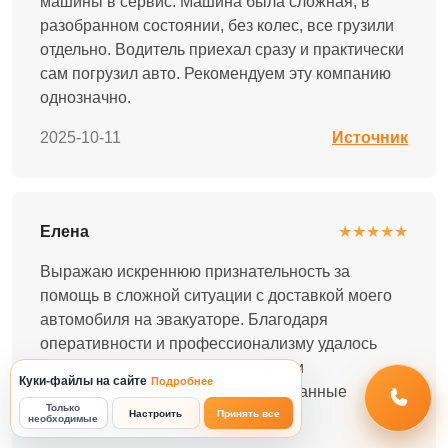
машины в сервис. Машина была сложная, в
разобранном состоянии, без колес, все грузили
отдельно. Водитель приехал сразу и практически
сам погрузил авто. Рекомендуем эту компанию
однозначно.
2025-10-11
Источник
Елена
★★★★★
Выражаю искреннюю признательность за
помощь в сложной ситуации с доставкой моего
автомобиля на эвакуаторе. Благодаря
оперативности и профессионализму удалось
избежать серьезных последствий и
Куки-файлы на сайте
Подробнее
минимизировать неудобства, вызванные
Только
поломкой машины.
Настроить
Принять все
необходимые