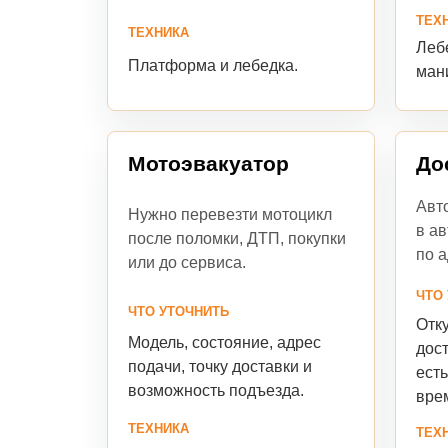
ТЕХ
ТЕХНИКА
Лебе
Платформа и лебедка.
ман
Мотоэвакуатор
До
Авто
Нужно перевезти мотоцикл
в ав
после поломки, ДТП, покупки
по а
или до сервиса.
ЧТО
ЧТО УТОЧНИТЬ
Отку
Модель, состояние, адрес
дост
подачи, точку доставки и
есть
возможность подъезда.
вре
ТЕХНИКА
ТЕХ