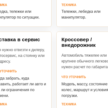
ТЕХНИКА
НИКА
Тележки, лебедка или
дка, тележки или
манипулятор.
ипулятор по ситуации.
ставка в сервис
Кроссовер /
внедорожник
 нужно отвезти к дилеру,
Автомобиль тяжелее или
тосервис, на стоянку или
крупнее обычного легково
дресу.
нужен расчет по габарита
 УТОЧНИТЬ
ЧТО УТОЧНИТЬ
да забрать, куда
Модель, массу, состояние
авить, работает ли авто и
колес, маршрут и услови
 ли ограничения по
погрузки.
мени.
ТЕХНИКА
НИКА