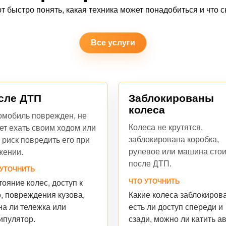
т быстро понять, какая техника может понадобиться и что ск
Все услуги
сле ДТП
Заблокированы
колеса
омобиль поврежден, не
Колеса не крутятся,
ет ехать своим ходом или
заблокирована коробка,
 риск повредить его при
рулевое или машина стои
жении.
после ДТП.
 УТОЧНИТЬ
ЧТО УТОЧНИТЬ
ояние колес, доступ к
Какие колеса заблокиров
, повреждения кузова,
есть ли доступ спереди и
на ли тележка или
сзади, можно ли катить ав
ипулятор.