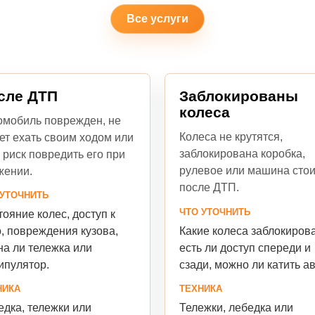
Все услуги
сле ДТП
Заблокированы
колеса
омобиль поврежден, не
Колеса не крутятся,
ет ехать своим ходом или
заблокирована коробка,
 риск повредить его при
рулевое или машина стои
жении.
после ДТП.
 УТОЧНИТЬ
ЧТО УТОЧНИТЬ
ояние колес, доступ к
Какие колеса заблокиров
, повреждения кузова,
есть ли доступ спереди и
на ли тележка или
сзади, можно ли катить ав
ипулятор.
ТЕХНИКА
НИКА
Тележки, лебедка или
дка, тележки или