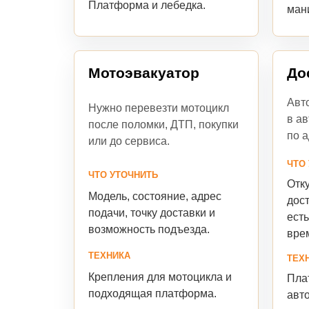
Платформа и лебедка.
ман
Мотоэвакуатор
До
Авто
Нужно перевезти мотоцикл
в ав
после поломки, ДТП, покупки
по а
или до сервиса.
ЧТО
ЧТО УТОЧНИТЬ
Отку
Модель, состояние, адрес
дост
подачи, точку доставки и
есть
возможность подъезда.
вре
ТЕХНИКА
ТЕХ
Крепления для мотоцикла и
Пла
подходящая платформа.
авт