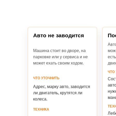
Авто не заводится
По
Авт
Машина стоит во дворе, на
мож
парковке или у сервиса и не
есть
может ехать своим ходом.
дви
ЧТО
ЧТО УТОЧНИТЬ
Сост
авто
Адрес, марку авто, заводится
нуж
ли двигатель, крутятся ли
ман
колеса.
ТЕХ
ТЕХНИКА
Лебе