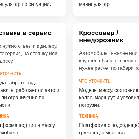
манипулятор.
ипулятор по ситуации.
ставка в сервис
Кроссовер /
внедорожник
 нужно отвезти к дилеру,
Автомобиль тяжелее или
тосервис, на стоянку или
крупнее обычного легково
дресу.
нужен расчет по габарита
 УТОЧНИТЬ
ЧТО УТОЧНИТЬ
да забрать, куда
Модель, массу, состояние
авить, работает ли авто и
колес, маршрут и услови
 ли ограничения по
погрузки.
мени.
ТЕХНИКА
НИКА
Платформа с подходяще
тформа под тип и массу
грузоподъемностью.
омобиля.