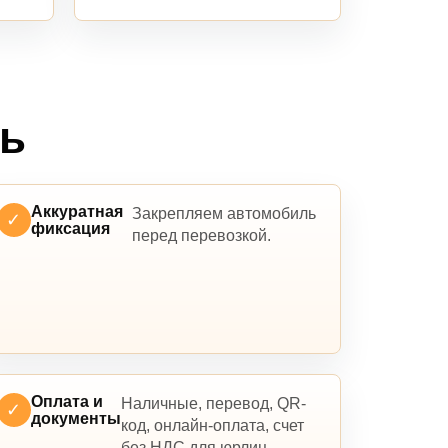
ль
Аккуратная
Закрепляем автомобиль
✓
фиксация
перед перевозкой.
Оплата и
Наличные, перевод, QR-
✓
документы
код, онлайн-оплата, счет
без НДС для юрлиц.