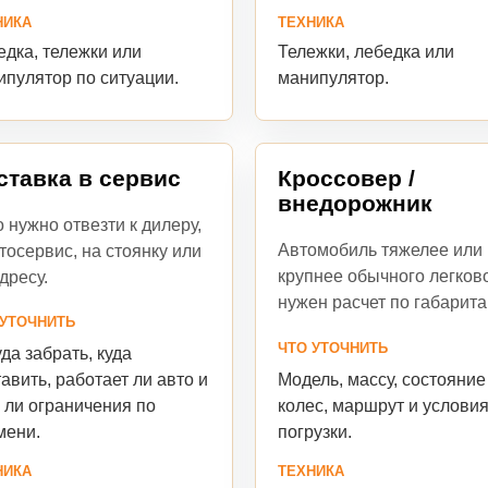
ТЕХНИКА
НИКА
Тележки, лебедка или
дка, тележки или
манипулятор.
ипулятор по ситуации.
ставка в сервис
Кроссовер /
внедорожник
 нужно отвезти к дилеру,
Автомобиль тяжелее или
тосервис, на стоянку или
крупнее обычного легково
дресу.
нужен расчет по габарита
 УТОЧНИТЬ
ЧТО УТОЧНИТЬ
да забрать, куда
Модель, массу, состояние
авить, работает ли авто и
колес, маршрут и услови
 ли ограничения по
погрузки.
мени.
ТЕХНИКА
НИКА