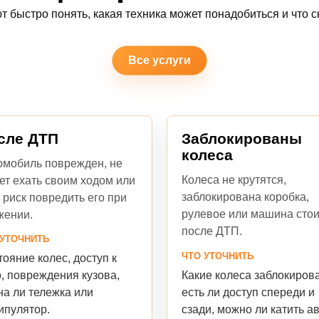
т быстро понять, какая техника может понадобиться и что ск
Все услуги
сле ДТП
Заблокированы
колеса
омобиль поврежден, не
Колеса не крутятся,
ет ехать своим ходом или
заблокирована коробка,
 риск повредить его при
рулевое или машина стои
жении.
после ДТП.
 УТОЧНИТЬ
ЧТО УТОЧНИТЬ
ояние колес, доступ к
Какие колеса заблокиров
, повреждения кузова,
есть ли доступ спереди и
на ли тележка или
сзади, можно ли катить ав
ипулятор.