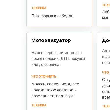
ТЕХ
ТЕХНИКА
Лебе
Платформа и лебедка.
ман
Мотоэвакуатор
До
Авто
Нужно перевезти мотоцикл
в ав
после поломки, ДТП, покупки
по а
или до сервиса.
ЧТО
ЧТО УТОЧНИТЬ
Отку
Модель, состояние, адрес
дост
подачи, точку доставки и
есть
возможность подъезда.
вре
ТЕХНИКА
ТЕХ