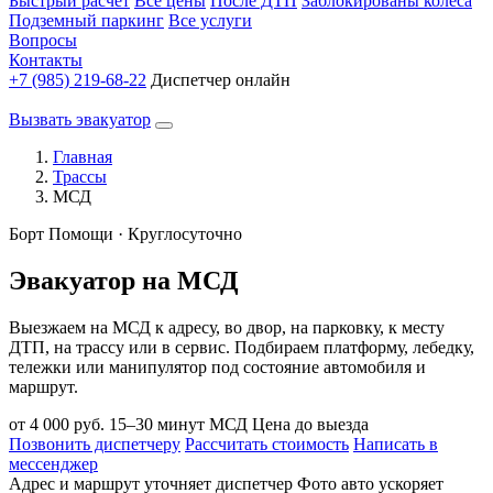
Быстрый расчет
Все цены
После ДТП
Заблокированы колеса
Подземный паркинг
Все услуги
Вопросы
Контакты
+7 (985) 219-68-22
Диспетчер онлайн
Вызвать эвакуатор
Главная
Трассы
МСД
Борт Помощи · Круглосуточно
Эвакуатор на МСД
Выезжаем на МСД к адресу, во двор, на парковку, к месту
ДТП, на трассу или в сервис. Подбираем платформу, лебедку,
тележки или манипулятор под состояние автомобиля и
маршрут.
от 4 000 руб.
15–30 минут
МСД
Цена до выезда
Позвонить диспетчеру
Рассчитать стоимость
Написать в
мессенджер
Адрес и маршрут уточняет диспетчер
Фото авто ускоряет