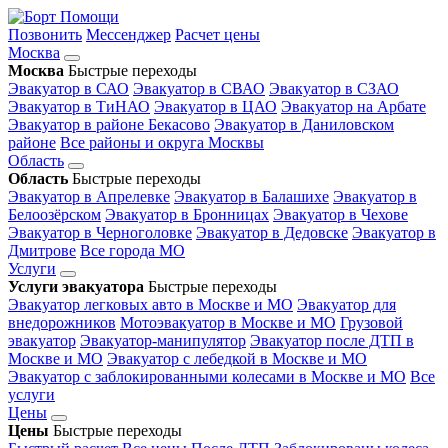
Позвонить
Мессенджер
Расчет цены
Москва
Москва
Быстрые переходы
Эвакуатор в САО
Эвакуатор в СВАО
Эвакуатор в СЗАО
Эвакуатор в ТиНАО
Эвакуатор в ЦАО
Эвакуатор на Арбате
Эвакуатор в районе Бекасово
Эвакуатор в Даниловском
районе
Все районы и округа Москвы
Область
Область
Быстрые переходы
Эвакуатор в Апрелевке
Эвакуатор в Балашихе
Эвакуатор в
Белоозёрском
Эвакуатор в Бронницах
Эвакуатор в Чехове
Эвакуатор в Черноголовке
Эвакуатор в Дедовске
Эвакуатор в
Дмитрове
Все города МО
Услуги
Услуги эвакуатора
Быстрые переходы
Эвакуатор легковых авто в Москве и МО
Эвакуатор для
внедорожников
Мотоэвакуатор в Москве и МО
Грузовой
эвакуатор
Эвакуатор-манипулятор
Эвакуатор после ДТП в
Москве и МО
Эвакуатор с лебедкой в Москве и МО
Эвакуатор с заблокированными колесами в Москве и МО
Все
услуги
Цены
Цены
Быстрые переходы