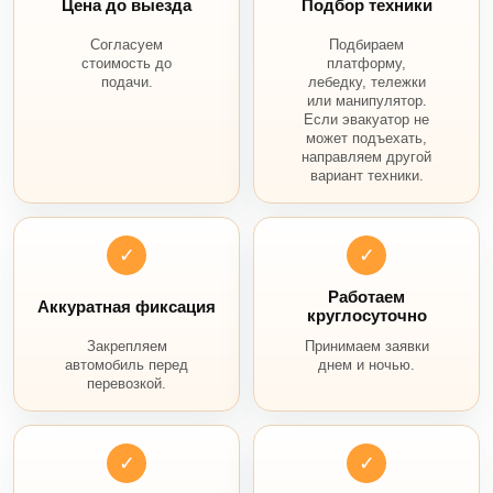
Цена до выезда
Подбор техники
Согласуем
Подбираем
стоимость до
платформу,
подачи.
лебедку, тележки
или манипулятор.
Если эвакуатор не
может подъехать,
направляем другой
вариант техники.
✓
✓
Работаем
Аккуратная фиксация
круглосуточно
Закрепляем
Принимаем заявки
автомобиль перед
днем и ночью.
перевозкой.
✓
✓